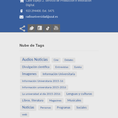
Calle Espejo 2. Servicio de Producción e Innovación
Digital.
923 294400. Ext. 5471
radiouniversidad@usal.es
Nube de Tags
Audios Noticias
Cine
Debates
Divulgación científica
Entrevistas
Eureka
Imagenes
Información Universitaria
Información Universitaria 2015-16
Información universitaria 2015-2016
Lenguas y culturas
La universidad al día 2015-2016
Libros, literatura
Musicales
Magazines
Noticias
Programas
Sociales
Personas
web