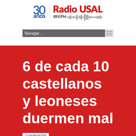
6 de cada 10
castellanos
y leoneses
duermen mal