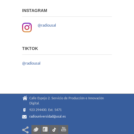
INSTAGRAM
@radiousal
TIKTOK
@radiousal
Calle Espejo 2. Servicio de Producción e Innovación
Digital.
923 294400. Ext. 5471
radiouniversidad@usal.es