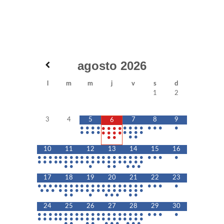
agosto
2026
l
m
m
j
v
s
d
1
2
3
4
5
7
8
9
6
•
•
•
•
•
•
•
•
•
•
•
•
•
•
•
•
•
•
•
•
•
•
•
•
•
•
•
•
•
•
•
•
10
11
12
13
14
15
16
•
•
•
•
•
•
•
•
•
•
•
•
•
•
•
•
•
•
•
•
•
•
•
•
•
•
•
•
•
•
•
•
•
•
•
•
•
•
•
•
•
•
•
•
•
•
•
•
•
•
•
•
17
18
19
20
21
22
23
•
•
•
•
•
•
•
•
•
•
•
•
•
•
•
•
•
•
•
•
•
•
•
•
•
•
•
•
•
•
•
•
•
•
•
•
•
•
•
•
•
•
•
•
•
•
•
•
•
•
•
24
25
26
27
28
29
30
•
•
•
•
•
•
•
•
•
•
•
•
•
•
•
•
•
•
•
•
•
•
•
•
•
•
•
•
•
•
•
•
•
•
•
•
•
•
•
•
•
•
•
•
•
•
•
•
•
•
•
•
•
•