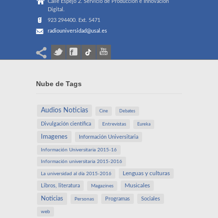
Calle Espejo 2. Servicio de Producción e Innovación
Digital.
923 294400. Ext. 5471
radiouniversidad@usal.es
Nube de Tags
Audios Noticias
Cine
Debates
Divulgación científica
Entrevistas
Eureka
Imagenes
Información Universitaria
Información Universitaria 2015-16
Información universitaria 2015-2016
Lenguas y culturas
La universidad al día 2015-2016
Libros, literatura
Musicales
Magazines
Noticias
Programas
Sociales
Personas
web