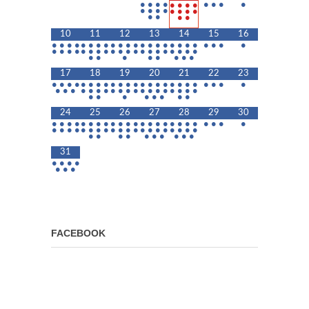
•
•
•
•
•
•
•
•
•
•
•
•
•
•
•
•
•
•
•
•
•
•
•
•
10
11
12
13
14
15
16
•
•
•
•
•
•
•
•
•
•
•
•
•
•
•
•
•
•
•
•
•
•
•
•
•
•
•
•
•
•
•
•
•
•
•
•
•
•
•
•
•
•
•
•
•
•
•
•
•
•
•
•
17
18
19
20
21
22
23
•
•
•
•
•
•
•
•
•
•
•
•
•
•
•
•
•
•
•
•
•
•
•
•
•
•
•
•
•
•
•
•
•
•
•
•
•
•
•
•
•
•
•
•
•
•
•
•
•
•
•
24
25
26
27
28
29
30
•
•
•
•
•
•
•
•
•
•
•
•
•
•
•
•
•
•
•
•
•
•
•
•
•
•
•
•
•
•
•
•
•
•
•
•
•
•
•
•
•
•
•
•
•
•
•
•
•
•
•
•
•
•
31
•
•
•
•
•
•
•
FACEBOOK