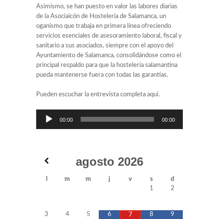
Asimismo, se han puesto en valor las labores diarias
de la Asociaicón de Hostelería de Salamanca, un
oganismo que trabaja en primera línea ofreciendo
servicios esenciales de asesoramiento laboral, fiscal y
sanitario a sus asociados, siempre con el apoyo del
Ayuntamiento de Salamanca, consolidándose como el
principal respaldo para que la hostelería salamantina
pueda mantenerse fuera con todas las garantías.
Pueden escuchar la entrevista completa aquí.
Reproductor
00:00
00:00
de
audio
agosto
2026
l
m
m
j
v
s
d
1
2
3
4
5
6
8
9
7