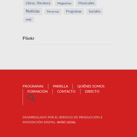
Libros, literatura
Musicales
Magazines
Noticias
Programas
Sociales
Personas
web
Flickr
PROGRAMAS
PARRILLA
QUIÉNES SOMOS
FORMACIÓN
CONTACTO
DIRECTO
DESARROLLADO POR EL SERVICIO DE PRODUCCIÓN E
INNOVACIÓN DIGITAL.
AVISO LEGAL