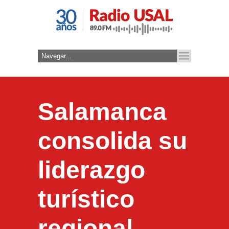
Salamanca
consolida su
liderazgo
turístico
regional