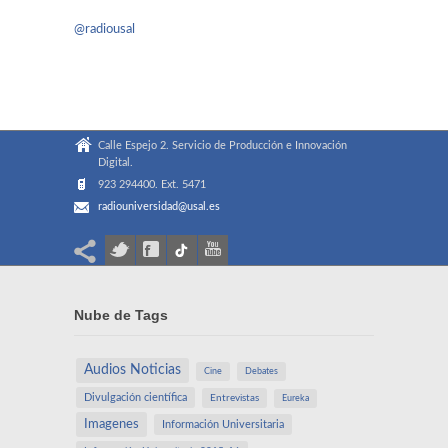
@radiousal
Calle Espejo 2. Servicio de Producción e Innovación
Digital.
923 294400. Ext. 5471
radiouniversidad@usal.es
Nube de Tags
Audios Noticias
Cine
Debates
Divulgación científica
Entrevistas
Eureka
Imagenes
Información Universitaria