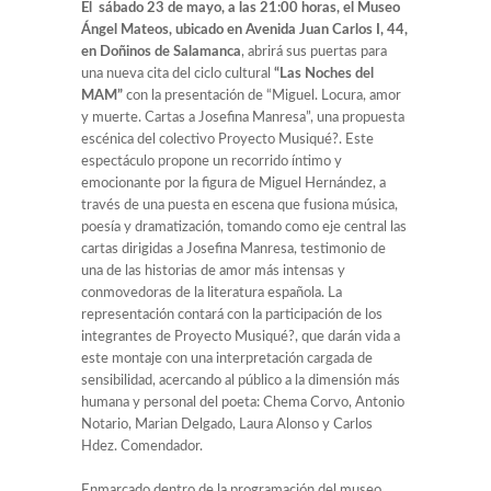
El sábado 23 de mayo, a las 21:00 horas, el Museo
Ángel Mateos, ubicado en Avenida Juan Carlos I, 44,
en Doñinos de Salamanca
, abrirá sus puertas para
una nueva cita del ciclo cultural
“Las Noches del
MAM”
con la presentación de “Miguel. Locura, amor
y muerte. Cartas a Josefina Manresa”, una propuesta
escénica del colectivo Proyecto Musiqué?. Este
espectáculo propone un recorrido íntimo y
emocionante por la figura de Miguel Hernández, a
través de una puesta en escena que fusiona música,
poesía y dramatización, tomando como eje central las
cartas dirigidas a Josefina Manresa, testimonio de
una de las historias de amor más intensas y
conmovedoras de la literatura española. La
representación contará con la participación de los
integrantes de Proyecto Musiqué?, que darán vida a
este montaje con una interpretación cargada de
sensibilidad, acercando al público a la dimensión más
humana y personal del poeta: Chema Corvo, Antonio
Notario, Marian Delgado, Laura Alonso y Carlos
Hdez. Comendador.
Enmarcado dentro de la programación del museo,