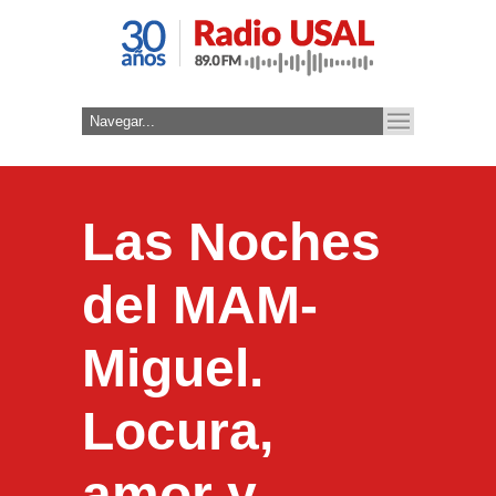
Las Noches
del MAM-
Miguel.
Locura,
amor y