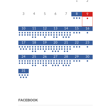
1
2
3
4
5
6
7
8
9
•
•
•
•
10
11
12
13
14
15
16
•
•
•
•
•
•
•
•
•
•
•
•
•
•
•
•
•
•
•
•
•
•
•
•
•
•
•
•
•
•
•
•
•
•
•
•
•
•
•
•
•
•
•
•
•
•
•
•
•
•
•
•
17
18
19
20
21
22
23
•
•
•
•
•
•
•
•
•
•
•
•
•
•
•
•
•
•
•
•
•
•
•
•
•
•
•
•
•
•
•
•
•
•
•
•
•
•
•
•
•
•
•
•
•
•
•
•
•
•
•
24
25
26
27
28
29
30
•
•
•
•
•
•
•
•
•
•
•
•
•
•
•
•
•
•
•
•
•
•
•
•
•
•
•
•
•
•
•
•
•
•
•
•
•
•
•
•
•
•
•
•
•
•
•
•
•
•
•
•
•
•
31
•
•
•
•
•
•
•
FACEBOOK