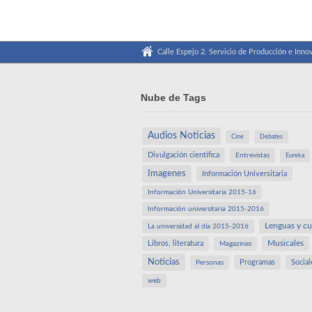
Calle Espejo 2. Servicio de Producción e Innov
Nube de Tags
Audios Noticias
Cine
Debates
Divulgación científica
Entrevistas
Eureka
Imagenes
Información Universitaria
Información Universitaria 2015-16
Información universitaria 2015-2016
Lenguas y cu
La universidad al día 2015-2016
Libros, literatura
Musicales
Magazines
Noticias
Programas
Social
Personas
web