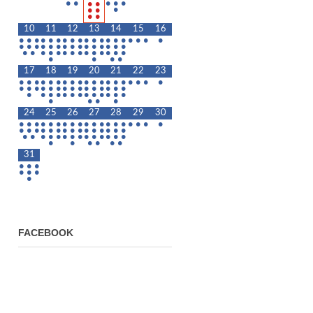
•
•
•
•
•
•
•
•
•
•
•
•
10
11
12
13
14
15
16
•
•
•
•
•
•
•
•
•
•
•
•
•
•
•
•
•
•
•
•
•
•
•
•
•
•
•
•
•
•
•
•
•
•
•
•
•
•
•
•
•
•
•
•
•
•
•
•
•
•
•
•
17
18
19
20
21
22
23
•
•
•
•
•
•
•
•
•
•
•
•
•
•
•
•
•
•
•
•
•
•
•
•
•
•
•
•
•
•
•
•
•
•
•
•
•
•
•
•
•
•
•
•
•
•
•
•
•
•
•
24
25
26
27
28
29
30
•
•
•
•
•
•
•
•
•
•
•
•
•
•
•
•
•
•
•
•
•
•
•
•
•
•
•
•
•
•
•
•
•
•
•
•
•
•
•
•
•
•
•
•
•
•
•
•
•
•
•
•
•
•
31
•
•
•
•
•
•
•
FACEBOOK