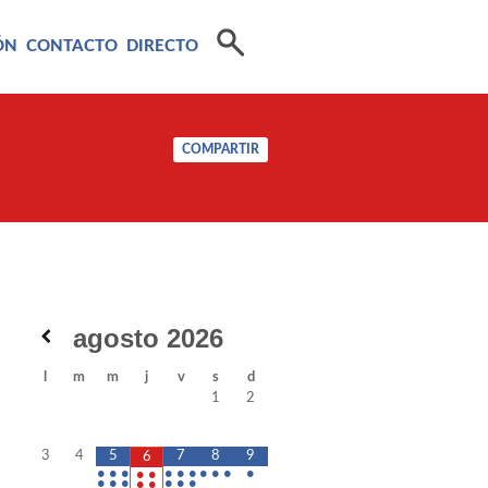
ÓN
CONTACTO
DIRECTO
COMPARTIR
agosto
2026
l
m
m
j
v
s
d
1
2
3
4
5
7
8
9
6
•
•
•
•
•
•
•
•
•
•
•
•
•
•
•
•
•
•
•
•