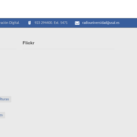
ación Digital.
923 294400. Ext. 5471
radiouniversidad@usal.es
Flickr
lturas
es