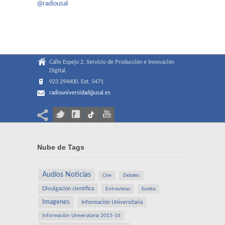
@radiousal
Calle Espejo 2. Servicio de Producción e Innovación
Digital.
923 294400. Ext. 5471
radiouniversidad@usal.es
Nube de Tags
Audios Noticias
Cine
Debates
Divulgación científica
Entrevistas
Eureka
Imagenes
Información Universitaria
Información Universitaria 2015-16