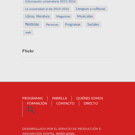
Información universitaria 2015-2016
Lenguas y culturas
La universidad al día 2015-2016
Libros, literatura
Musicales
Magazines
Noticias
Programas
Sociales
Personas
web
Flickr
PROGRAMAS
PARRILLA
QUIÉNES SOMOS
FORMACIÓN
CONTACTO
DIRECTO
DESARROLLADO POR EL SERVICIO DE PRODUCCIÓN E
INNOVACIÓN DIGITAL.
AVISO LEGAL