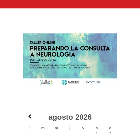
agosto
2026
l
m
m
j
v
s
d
1
2