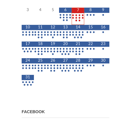
3
4
5
6
8
9
7
•
•
•
•
•
•
•
•
•
•
•
•
•
•
•
•
•
•
•
•
•
•
•
•
10
11
12
13
14
15
16
•
•
•
•
•
•
•
•
•
•
•
•
•
•
•
•
•
•
•
•
•
•
•
•
•
•
•
•
•
•
•
•
•
•
•
•
•
•
•
•
•
•
•
•
•
•
•
•
•
•
•
•
17
18
19
20
21
22
23
•
•
•
•
•
•
•
•
•
•
•
•
•
•
•
•
•
•
•
•
•
•
•
•
•
•
•
•
•
•
•
•
•
•
•
•
•
•
•
•
•
•
•
•
•
•
•
•
•
•
•
24
25
26
27
28
29
30
•
•
•
•
•
•
•
•
•
•
•
•
•
•
•
•
•
•
•
•
•
•
•
•
•
•
•
•
•
•
•
•
•
•
•
•
•
•
•
•
•
•
•
•
•
•
•
•
•
•
•
•
•
•
31
•
•
•
•
•
•
•
FACEBOOK