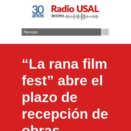
“La rana film
fest” abre el
plazo de
recepción de
obras