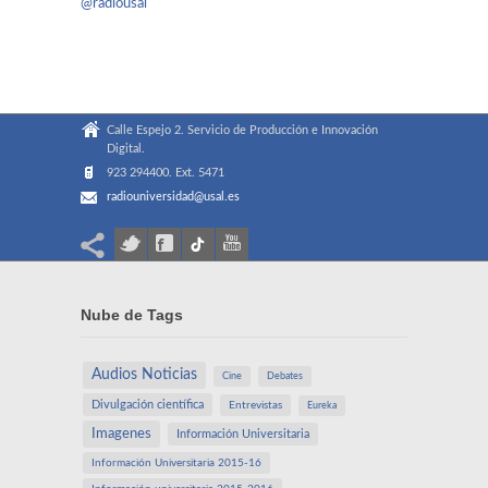
@radiousal
Calle Espejo 2. Servicio de Producción e Innovación
Digital.
923 294400. Ext. 5471
radiouniversidad@usal.es
Nube de Tags
Audios Noticias
Cine
Debates
Divulgación científica
Entrevistas
Eureka
Imagenes
Información Universitaria
Información Universitaria 2015-16