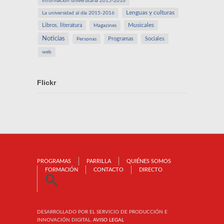
Información universitaria 2015-2016
Lenguas y culturas
La universidad al día 2015-2016
Libros, literatura
Musicales
Magazines
Noticias
Programas
Sociales
Personas
web
Flickr
PROGRAMAS
PARRILLA
QUIÉNES SOMOS
FORMACIÓN
CONTACTO
DIRECTO
DESARROLLADO POR EL SERVICIO DE PRODUCCIÓN E
INNOVACIÓN DIGITAL.
AVISO LEGAL