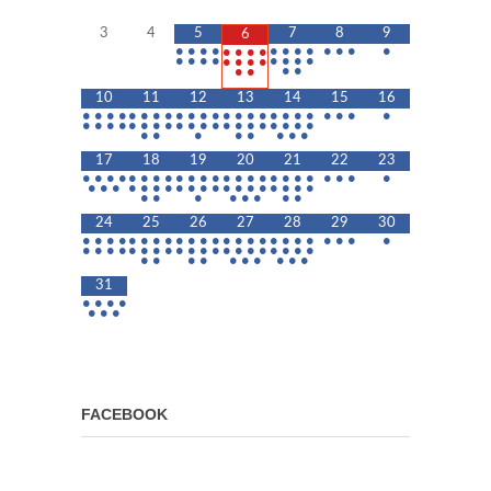
3
4
5
7
8
9
6
•
•
•
•
•
•
•
•
•
•
•
•
•
•
•
•
•
•
•
•
•
•
•
•
•
•
•
•
•
•
•
•
10
11
12
13
14
15
16
•
•
•
•
•
•
•
•
•
•
•
•
•
•
•
•
•
•
•
•
•
•
•
•
•
•
•
•
•
•
•
•
•
•
•
•
•
•
•
•
•
•
•
•
•
•
•
•
•
•
•
•
17
18
19
20
21
22
23
•
•
•
•
•
•
•
•
•
•
•
•
•
•
•
•
•
•
•
•
•
•
•
•
•
•
•
•
•
•
•
•
•
•
•
•
•
•
•
•
•
•
•
•
•
•
•
•
•
•
•
24
25
26
27
28
29
30
•
•
•
•
•
•
•
•
•
•
•
•
•
•
•
•
•
•
•
•
•
•
•
•
•
•
•
•
•
•
•
•
•
•
•
•
•
•
•
•
•
•
•
•
•
•
•
•
•
•
•
•
•
•
31
•
•
•
•
•
•
•
FACEBOOK