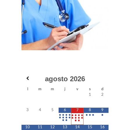
agosto
2026
l
m
m
j
v
s
d
1
2
3
4
5
6
8
9
7
•
•
•
•
•
•
•
•
•
•
•
•
•
•
•
•
•
•
•
•
•
•
•
•
10
11
12
13
14
15
16