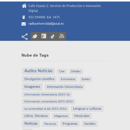
Calle Espejo 2. Servicio de Producción e Innovación
Digital.
923 294400. Ext. 5471
radiouniversidad@usal.es
Nube de Tags
Audios Noticias
Cine
Debates
Divulgación científica
Entrevistas
Eureka
Imagenes
Información Universitaria
Información Universitaria 2015-16
Información universitaria 2015-2016
Lenguas y culturas
La universidad al día 2015-2016
Libros, literatura
Musicales
Magazines
Noticias
Programas
Sociales
Personas