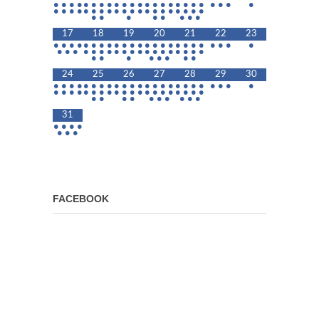
•
•
•
•
•
•
•
•
•
•
•
•
•
•
•
•
•
•
•
•
•
•
•
•
•
•
•
•
•
•
•
•
•
•
•
•
•
•
•
•
•
•
•
•
•
•
•
•
•
•
•
•
17
18
19
20
21
22
23
•
•
•
•
•
•
•
•
•
•
•
•
•
•
•
•
•
•
•
•
•
•
•
•
•
•
•
•
•
•
•
•
•
•
•
•
•
•
•
•
•
•
•
•
•
•
•
•
•
•
•
24
25
26
27
28
29
30
•
•
•
•
•
•
•
•
•
•
•
•
•
•
•
•
•
•
•
•
•
•
•
•
•
•
•
•
•
•
•
•
•
•
•
•
•
•
•
•
•
•
•
•
•
•
•
•
•
•
•
•
•
•
31
•
•
•
•
•
•
•
FACEBOOK