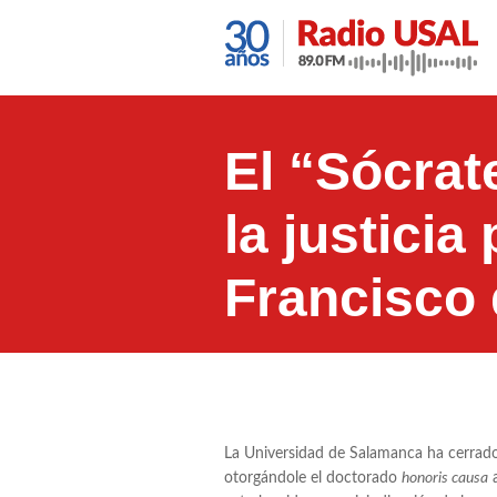
El “Sócrat
la justici
Francisco 
La Universidad de Salamanca ha cerrado
otorgándole el doctorado
honoris causa
a