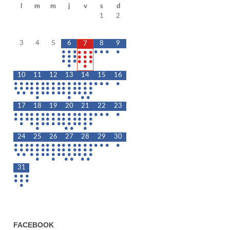
l
m
m
j
v
s
d
1
2
3
4
5
6
8
9
7
•
•
•
•
•
•
•
•
•
•
•
•
•
•
•
•
•
•
•
•
•
•
•
•
10
11
12
13
14
15
16
•
•
•
•
•
•
•
•
•
•
•
•
•
•
•
•
•
•
•
•
•
•
•
•
•
•
•
•
•
•
•
•
•
•
•
•
•
•
•
•
•
•
•
•
•
•
•
•
•
•
•
•
17
18
19
20
21
22
23
•
•
•
•
•
•
•
•
•
•
•
•
•
•
•
•
•
•
•
•
•
•
•
•
•
•
•
•
•
•
•
•
•
•
•
•
•
•
•
•
•
•
•
•
•
•
•
•
•
•
•
24
25
26
27
28
29
30
•
•
•
•
•
•
•
•
•
•
•
•
•
•
•
•
•
•
•
•
•
•
•
•
•
•
•
•
•
•
•
•
•
•
•
•
•
•
•
•
•
•
•
•
•
•
•
•
•
•
•
•
•
•
31
•
•
•
•
•
•
•
FACEBOOK