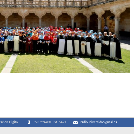
ación Digital.
923 294400. Ext. 5471
radiouniversidad@usal.es